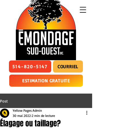
514-820-5147
COURRIEL
ESTIMATION GRATUITE
Post
Yellow Pages Admin
30 mai 2022
2 min de lecture
Élagage ou taillage?